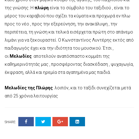
της γνώσης. Η
πλώρη
είναι το σύμβολο του ταξιδιού , είναι το
μέρος του καραβιού που σχίζει τα κύματα και προχωρά εν πλω
προς το νέο , προς την εξερεύνηση, την ανακάλυψη , την
περιπέτεια, τη γνώση και τελικά εισέρχεται πρώτη στο απάνεμο
λιμάνι για να ξεκουραστεί. Ο Κωνσταντίνος Λυντέρης εκτός από
παιδαγωγός έχει και την ιδιότητα του μουσικού. Έτσι ,
οι
Μελωδίες
αποτελούν αναπόσπαστο κομμάτι της
καθημερινότητάς μας , προσφέροντας διασκέδαση , ψυχαγωγία,
έκφραση, αλλά και ηρεμία στα αγαπημένα μας παιδιά.
Μελωδίες της Πλώρης
λοιπόν, και το ταξίδι συνεχίζεται μετά
από 25 χρόνια λειτουργίας
SHARE: