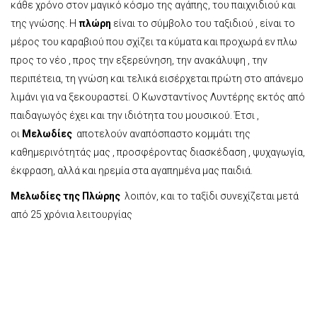
κάθε χρόνο στον μαγικό κόσμο της αγάπης, του παιχνιδιού και
της γνώσης. Η
πλώρη
είναι το σύμβολο του ταξιδιού , είναι το
μέρος του καραβιού που σχίζει τα κύματα και προχωρά εν πλω
προς το νέο , προς την εξερεύνηση, την ανακάλυψη , την
περιπέτεια, τη γνώση και τελικά εισέρχεται πρώτη στο απάνεμο
λιμάνι για να ξεκουραστεί. Ο Κωνσταντίνος Λυντέρης εκτός από
παιδαγωγός έχει και την ιδιότητα του μουσικού. Έτσι ,
οι
Μελωδίες
αποτελούν αναπόσπαστο κομμάτι της
καθημερινότητάς μας , προσφέροντας διασκέδαση , ψυχαγωγία,
έκφραση, αλλά και ηρεμία στα αγαπημένα μας παιδιά.
Μελωδίες της Πλώρης
λοιπόν, και το ταξίδι συνεχίζεται μετά
από 25 χρόνια λειτουργίας