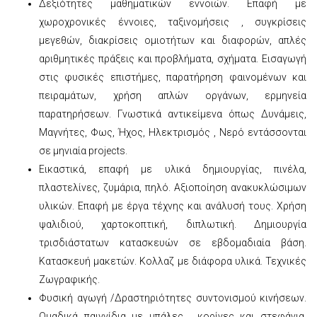
Δεξιότητες μαθηματικών εννοιών. Επαφή με
χωροχρονικές έννοιες, ταξινομήσεις , συγκρίσεις
μεγεθών, διακρίσεις ομιοτήτων και διαφορών, απλές
αριθμητικές πράξεις και προβλήματα, σχήματα. Εισαγωγή
στις φυσικές επιστήμες, παρατήρηση φαινομένων και
πειραμάτων, χρήση απλών οργάνων, ερμηνεία
παρατηρήσεων. Γνωστικά αντικείμενα όπως Δυνάμεις,
Μαγνήτες, Φως, Ήχος, Ηλεκτρισμός , Νερό εντάσσονται
σε μηνιαία projects.
Εικαστικά, επαφή με υλικά δημιουργίας, πινέλα,
πλαστελίνες, ζυμάρια, πηλό. Αξιοποίηση ανακυκλώσιμων
υλικών. Επαφή με έργα τέχνης και ανάλυσή τους. Χρήση
ψαλιδιού, χαρτοκοπτική, διπλωτική. Δημιουργία
τρισδιάστατων κατασκευών σε εβδομαδιαία βάση.
Κατασκευή μακετών. Κολλαζ με διάφορα υλικά. Τεχνικές
Ζωγραφικής.
Φυσική αγωγή /Δραστηριότητες συντονισμού κινήσεων.
Ομαδικά παιγνίδια με μπάλες , κορίνες και στεφάνια.